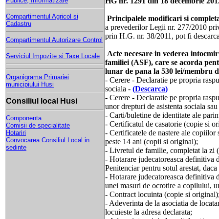
Publice, Informatizare
HG nr. 1291 din 18 decembrie 20
Compartimentul Agricol si
Principalele modificari si complet
Cadastru
a prevederilor Legii nr. 277/2010 priv
prin H.G. nr. 38/2011, pot fi descarc
Compartimentul Autorizare Control
Acte necesare in vederea intocmiri
Serviciul Impozite si Taxe Locale
familiei (ASF), care se acorda pentr
lunar de pana la 530 lei/membru de
Organigrama Primariei
- Cerere - Declaratie pe propria rasp
municipiului Husi
sociala -
(Descarca)
- Cerere - Declaratie pe propria rasp
Consiliul local Husi
unor drepturi de asistenta sociala sa
- Carti/buletine de identitate ale parint
Componenta
- Certificatul de casatorie (copie si or
Comisii de specialitate
- Certificatele de nastere ale copiilor 
Hotariri
Convocarea Consiliul Local in
peste 14 ani (copii si original);
sedinte
- Livretul de familie, completat la zi (
- Hotarare judecatoreasca definitiva d
Penitenciar pentru sotul arestat, daca 
- Hotarare judecatoreasca definitiva d
unei masuri de ocrotire a copilului, un
- Contract locuinta (copie si original)
- Adeverinta de la asociatia de locatar
locuieste la adresa declarata;