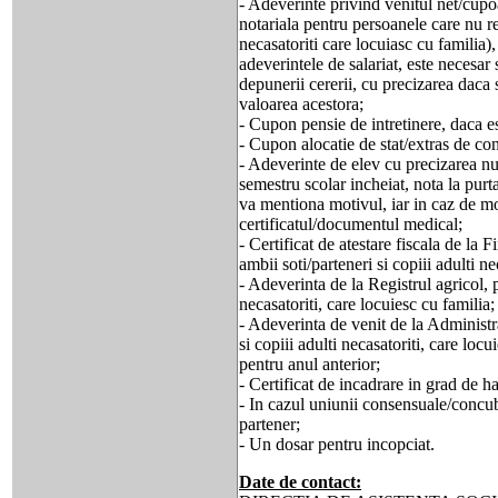
- Adeverinte privind venitul net/cupo
notariala pentru persoanele care nu rea
necasatoriti care locuiasc cu familia),
adeverintele de salariat, este necesar
depunerii cererii, cu precizarea daca
valoarea acestora;
- Cupon pensie de intretinere, daca es
- Cupon alocatie de stat/extras de co
- Adeverinte de elev cu precizarea n
semestru scolar incheiat, nota la purt
va mentiona motivul, iar in caz de m
certificatul/documentul medical;
- Certificat de atestare fiscala de la
ambii soti/parteneri si copiii adulti ne
- Adeverinta de la Registrul agricol, p
necasatoriti, care locuiesc cu familia;
- Adeverinta de venit de la Administra
si copiii adulti necasatoriti, care locu
pentru anul anterior;
- Certificat de incadrare in grad de h
- In cazul uniunii consensuale/concub
partener;
- Un dosar pentru incopciat.
Date de contact: