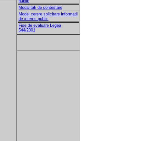
public
Modalitati de contestare
Model cerere solicitare informatii
de interes public
Fise de evaluare Legea
544/2001