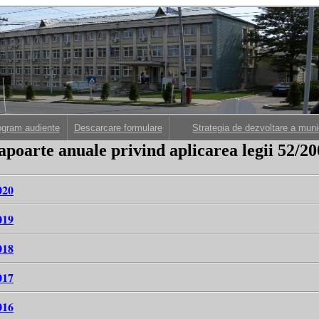
ogram audiente
Descarcare formulare
Strategia de dezvoltare a muni
apoarte anuale privind aplicarea legii 52/20
020
019
018
017
016