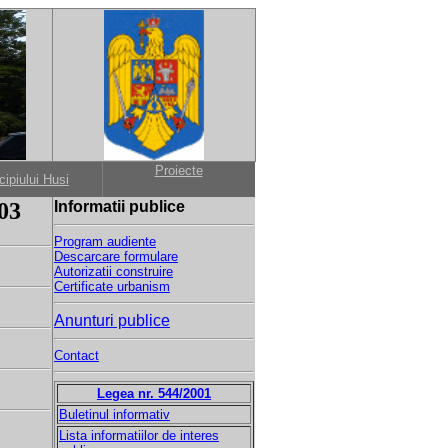
Proiecte
cipiului Husi
03
Informatii publice
Program audiente
Descarcare formulare
Autorizatii construire
Certificate urbanism
Anunturi publice
Contact
Legea nr. 544/2001
Buletinul informativ
Lista informatiilor de interes