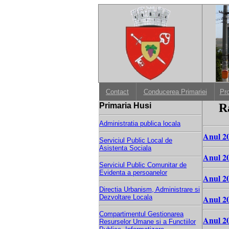
Contact
Conducerea Primariei
Pr
Primaria Husi
R
Administratia publica locala
Anul 2
Serviciul Public Local de
Asistenta Sociala
Anul 2
Serviciul Public Comunitar de
Evidenta a persoanelor
Anul 2
Directia Urbanism, Administrare si
Anul 2
Dezvoltare Locala
Compartimentul Gestionarea
Anul 2
Resurselor Umane si a Functiilor