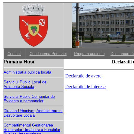
Contact
Conducerea Primariei
Program audiente
Descarcare f
Primaria Husi
Declaratii 
Administratia publica locala
Declaratie de avere;
Serviciul Public Local de
Declaratie de interese
Asistenta Sociala
Serviciul Public Comunitar de
Evidenta a persoanelor
Directia Urbanism, Administrare si
Dezvoltare Locala
Compartimentul Gestionarea
Resurselor Umane si a Functiilor