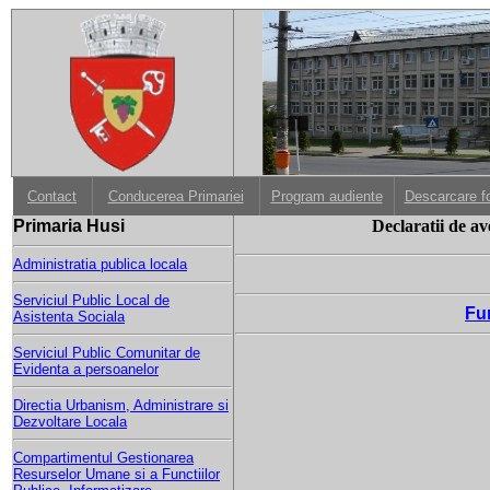
Contact
Conducerea Primariei
Program audiente
Descarcare f
Primaria Husi
Declaratii de av
Administratia publica locala
Serviciul Public Local de
Fun
Asistenta Sociala
Serviciul Public Comunitar de
Evidenta a persoanelor
Directia Urbanism, Administrare si
Dezvoltare Locala
Compartimentul Gestionarea
Resurselor Umane si a Functiilor