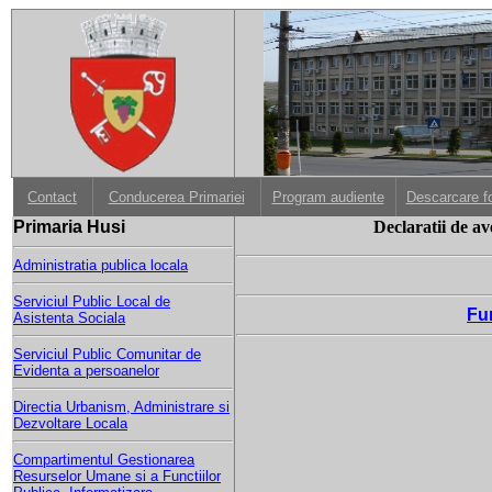
Contact
Conducerea Primariei
Program audiente
Descarcare f
Primaria Husi
Declaratii de av
Administratia publica locala
Serviciul Public Local de
Fun
Asistenta Sociala
Serviciul Public Comunitar de
Evidenta a persoanelor
Directia Urbanism, Administrare si
Dezvoltare Locala
Compartimentul Gestionarea
Resurselor Umane si a Functiilor