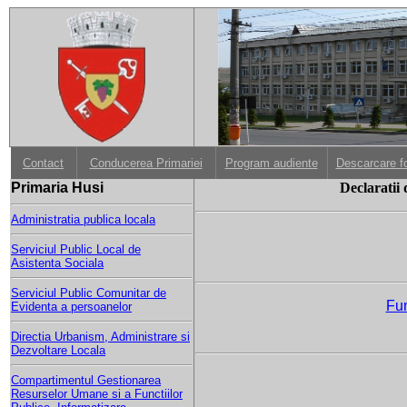
Contact
Conducerea Primariei
Program audiente
Descarcare f
Primaria Husi
Declaratii 
Administratia publica locala
Serviciul Public Local de
Asistenta Sociala
Serviciul Public Comunitar de
Fun
Evidenta a persoanelor
Directia Urbanism, Administrare si
Dezvoltare Locala
Compartimentul Gestionarea
Resurselor Umane si a Functiilor