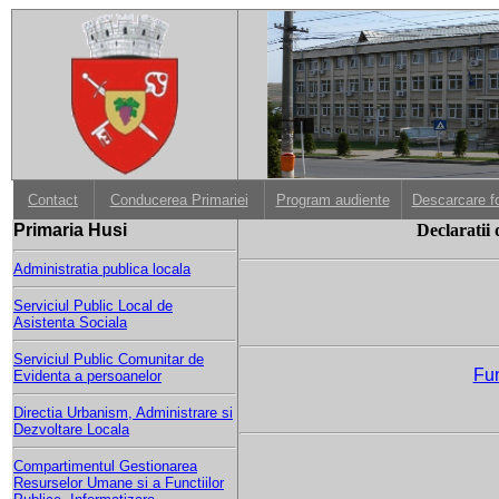
Contact
Conducerea Primariei
Program audiente
Descarcare f
Primaria Husi
Declaratii 
Administratia publica locala
Serviciul Public Local de
Asistenta Sociala
Serviciul Public Comunitar de
Fun
Evidenta a persoanelor
Directia Urbanism, Administrare si
Dezvoltare Locala
Compartimentul Gestionarea
Resurselor Umane si a Functiilor