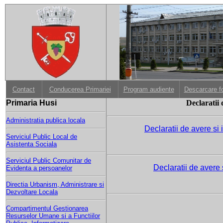
Contact
Conducerea Primariei
Program audiente
Descarcare f
Primaria Husi
Declaratii 
Administratia publica locala
Declaratii de avere si
Serviciul Public Local de
Asistenta Sociala
Serviciul Public Comunitar de
Declaratii de avere 
Evidenta a persoanelor
Directia Urbanism, Administrare si
Dezvoltare Locala
Compartimentul Gestionarea
Resurselor Umane si a Functiilor