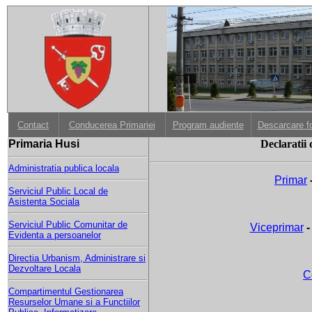
Contact
Conducerea Primariei
Program audiente
Descarcare f
Primaria Husi
Declaratii 
Administratia publica locala
Primar
Serviciul Public Local de
Asistenta Sociala
Serviciul Public Comunitar de
Viceprimar
-
Evidenta a persoanelor
Directia Urbanism, Administrare si
Dezvoltare Locala
Co
Compartimentul Gestionarea
Resurselor Umane si a Functiilor