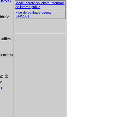
Anexa)
Model cerere solicitare informatii
de interes public
e
Fise de evaluare Legea
tirele
544/2001
utiliza
a utiliza
ate de
de
)