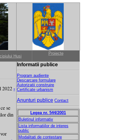
Proiecte
cipiului Husi
Informatii publice
Program audiente
Descarcare formulare
Autorizatii construire
-
nul 2022
Certificate urbanism
Anunturi publice
Contact
 ce se
Legea nr. 544/2001
ilor din
Buletinul informativ
Lista informatiilor de interes
public
 vor
Modalitati de contestare