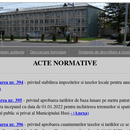
ogram audiente
Descarcare formulare
Strategia de dezvoltare a muni
ACTE NORMATIVE
area nr. 394
- privind stabilirea impozitelor si taxelor locale pentru a
)
rea nr. 395
- privind aprobarea tarifelor de baza lunare pe metru patrat
iza incepand cu data de 01.01.2022 pentru inchirierea terenurilor si spati
- (Anexa)
l public si privat al Municipiului Husi
area nr. 396
- privind aprobarea cuantumurilor taxelor si tarifelor ce se