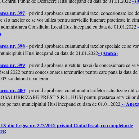
- (
 la Centrul Public de Desfacere Husi incepand cu data de 01.01.2022
area nr. 397
- privind aprobarea cuantumului taxei concesionare loc d
 si a taxelor ce se vor utiliza pentru serviciile funerare practicate in cimi
-
in administrarea Consiliului Local Husi incepand cu data de 01.01.2022
)
area nr. 398
- privind aprobarea cuantumului taxelor speciale ce se vor 
- (Anexa)
 municipiului Husi incepand cu data de 01.01.2022
area nr. 399
- privind aprobarea nivelului taxei de concesionare ce se v
fiscal 2022 pentru concesionarea terenurilor pentru care pana la data de
03 s-a datorat taxa teren
area nr. 400
- privind aprobarea cuantumului tarifelor actualizate utiliz
COSALUBRIZARE PREST S.R.L. HUSI pentru prestarea serviciilor 
- (Anexa
zare pe raza municipiului Husi incepand cu data de 01.01.2022
l IX din Legea nr. 227/2015 privind Codul fiscal, cu completarile
are
;