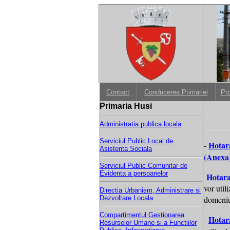
Contact
Conducerea Primariei
Pr
Primaria Husi
Administratia publica locala
Serviciul Public Local de
Hotar
-
Asistenta Sociala
(Anexa
Serviciul Public Comunitar de
Evidenta a persoanelor
Hotara
vor util
Directia Urbanism, Administrare si
domeniu
Dezvoltare Locala
Compartimentul Gestionarea
Hotar
-
Resurselor Umane si a Functiilor