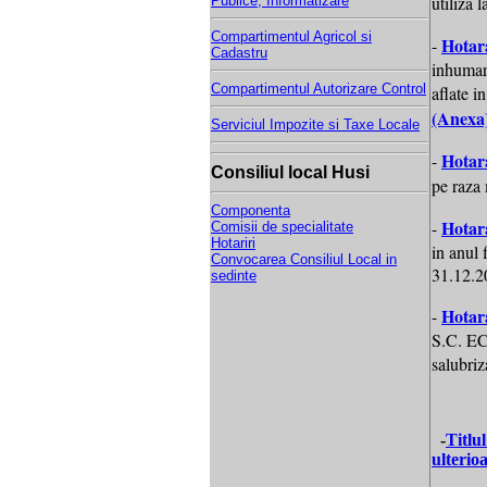
utiliza
Publice, Informatizare
Compartimentul Agricol si
Hotar
-
Cadastru
inhumare
Compartimentul Autorizare Control
aflate 
(Anexa
Serviciul Impozite si Taxe Locale
Hotar
-
Consiliul local Husi
pe raza
Componenta
Hotar
-
Comisii de specialitate
Hotariri
in anul 
Convocarea Consiliul Local in
31.12.20
sedinte
Hotar
-
S.C. E
salubri
-
Titlu
ulterio